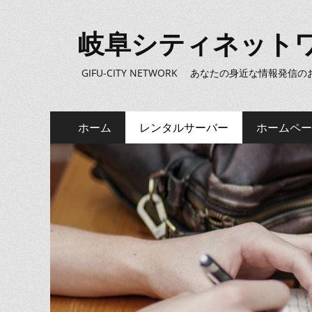
岐阜シティネット
GIFU-CITY NETWORK あなたの身近な情報発信
メ
コ
ホーム
レンタルサーバー
ホームペー
ン
イ
テ
ン
ン
ツ
メ
へ
ニ
ス
キ
ュ
ッ
ー
プ