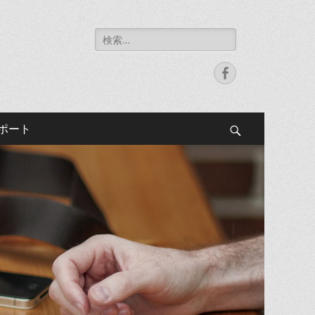
検
索:
Facebook
サポート
検
索